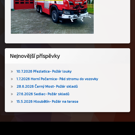
Nejnovější příspěvky
10.7.2026 Přezletice- Požár louky
1.7.2026 Horní Počernice- Pád stromu do vozovky
28.6.2026 Černý Most- Požár skladů
27.6.2026 Sedlec- Požár skladů
15.5.2026 Hloubětín- Požár na terase