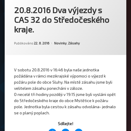
20.8.2016 Dva výjezdy s
CAS 32 do Středočeského
kraje.
Od
Tomáš Maršál
Kategorie:
Publikováno
22. 8. 2016
Novinky
,
Zásahy
V sobotu 20.8.2016 v 16:46 byla naše jednotka
požádána v rámci mezikrajské výpomoci o výjezd k
požáru pole do obce Sluhy. Na místě zásahu jsme byli
velitelem zásahu ponecháni v záloze.
O necelé tři hodiny později v 19:15 jsme byli vysláni opět
do Středočeského kraje do obce Mstětice k požáru
pole. Jednotka byla cestou k zásahu odvolána- jednalo
se o planý poplach.
Sdílejte!