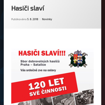
Hasiči slaví
Od
Tomáš Maršál
Kategorie:
Publikováno
5. 6. 2018
Novinky