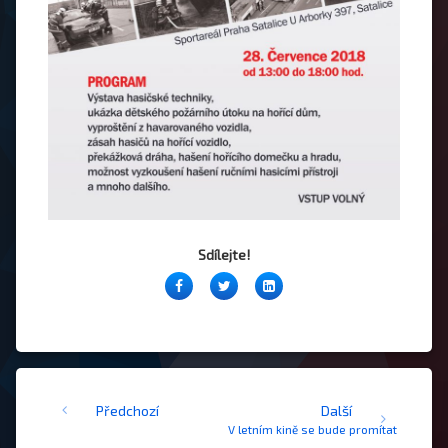
Sdílejte!
Facebook
Twitter
LinkedIn
Čtěte dál
Předchozí
Další
V letním kině se bude promítat film dvě