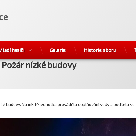
ce
Mladí hasiči
Galerie
Historie sboru
- Požár nízké budovy
ízké budovy. Na místě jednotka prováděla doplňování vody a podílela se