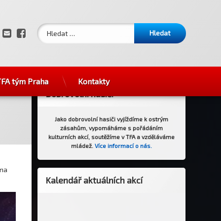
Vyhledávání
E-mail
Facebook
TFA tým Praha
Kontakty
Dobrovolní hasiči
Jako dobrovolní hasiči vyjíždíme k ostrým
zásahům, vypomáháme s pořádáním
kulturních akcí, soutěžíme v TFA a vzděláváme
mládež.
Více informací o nás
.
 na
Kalendář aktuálních akcí