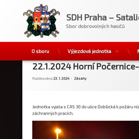
SDH Praha – Satali
Sbor dobrovolných hasičů
Přejít
O sboru
Výjezdová jednotka
k
obsahu
22.1.2024 Horní Počernice
webu
Aktualizováno
Od
Filip Švarc
23. 1. 2024
Kategorie:
Publikováno
23. 1. 2024
Zásahy
Jednotka vyjela s CAS 30 do ulice Dobšická k požáru n
záchranných pracích.