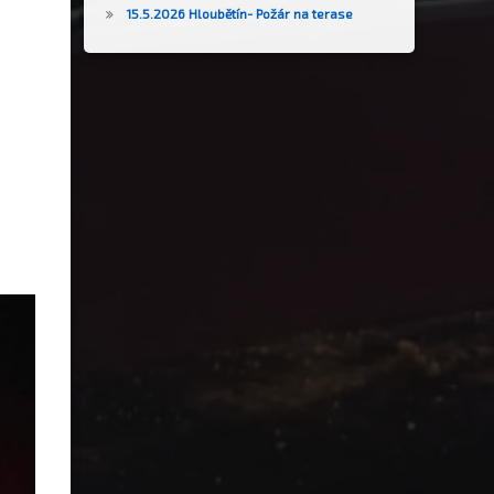
15.5.2026 Hloubětín- Požár na terase