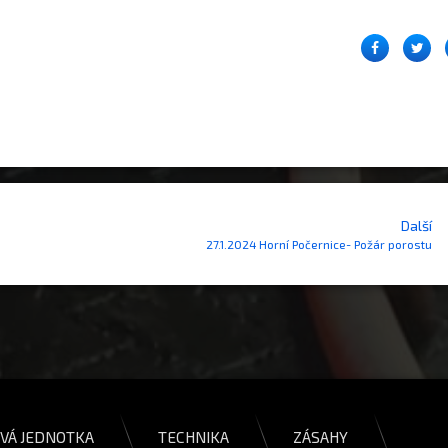
Facebook
Twit
Další
27.1.2024 Horní Počernice- Požár porostu
VÁ JEDNOTKA
TECHNIKA
ZÁSAHY