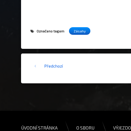
Označeno tagem
Zásahy
Čtěte dál
Předchozí
ÚVODNÍ STRÁNKA
O SBORU
VÝJEZDO