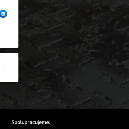
ter
LinkedIn
Spolupracujeme: